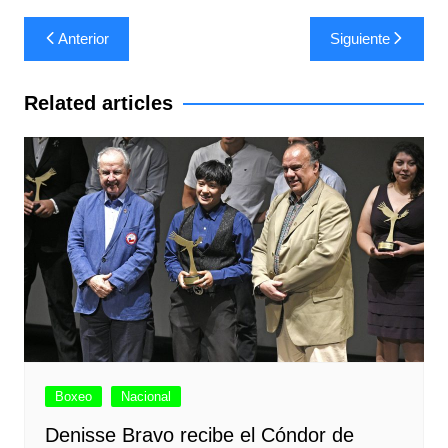
Navegación
Anterior
Siguiente
de
entradas
Related articles
Boxeo
Nacional
Denisse Bravo recibe el Cóndor de