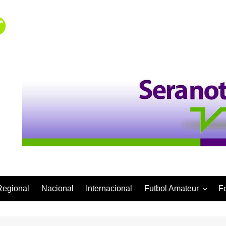
Regional
Nacional
Internacional
Futbol Amateur
F
Categoría Infantil
Categoría Adulta