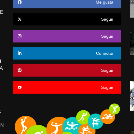
Me gusta
E
Seguir
Seguir
Conectar
N
A
Seguir
Seguir
S
EN