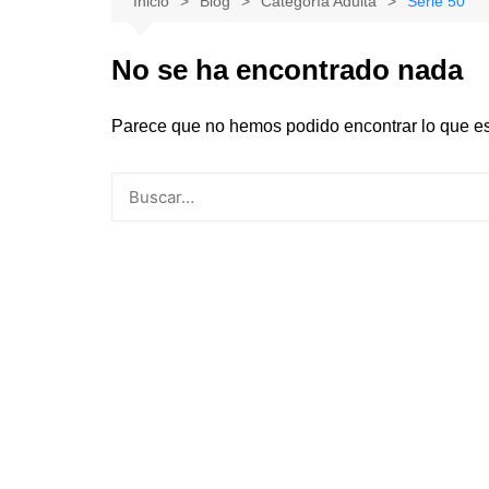
Inicio
Blog
Categoría Adulta
Serie 50
Natacion
Hualañe
No se ha encontrado nada
Tenis
Licantén
Boxeo
Rauco
Parece que no hemos podido encontrar lo que e
Voleibol
Romeral
Gimnasia
Sagrada Familia
Teno
Vichuquén