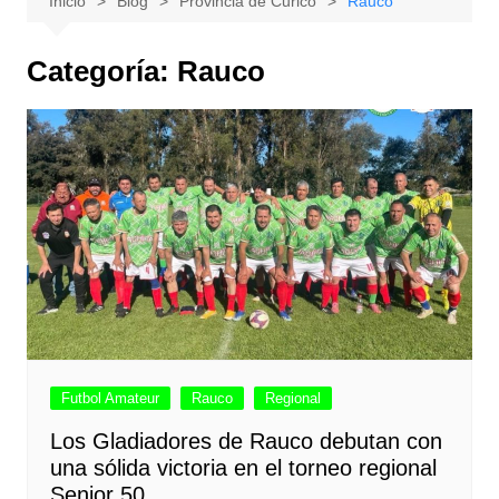
Inicio
Blog
Provincia de Curicó
Rauco
Categoría:
Rauco
Futbol Amateur
Rauco
Regional
Los Gladiadores de Rauco debutan con
una sólida victoria en el torneo regional
Senior 50