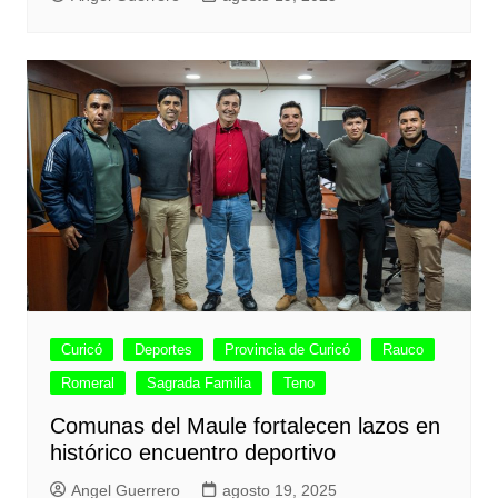
Curicó
Deportes
Provincia de Curicó
Rauco
Romeral
Sagrada Familia
Teno
Comunas del Maule fortalecen lazos en
histórico encuentro deportivo
Angel Guerrero
agosto 19, 2025