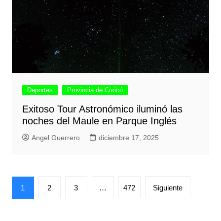
Deportes
Provincia de Curicó
Exitoso Tour Astronómico iluminó las
noches del Maule en Parque Inglés
Angel Guerrero
diciembre 17, 2025
Paginación
1
2
3
…
472
Siguiente
de
entradas