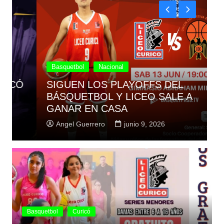
Basquetbol
Nacional
SIGUEN LOS PLAYOFFS DEL
G
BÁSQUETBOL Y LICEO SALE A
d
GANAR EN CASA
2
Angel Guerrero
junio 9, 2026
Basquetbol
Curicó