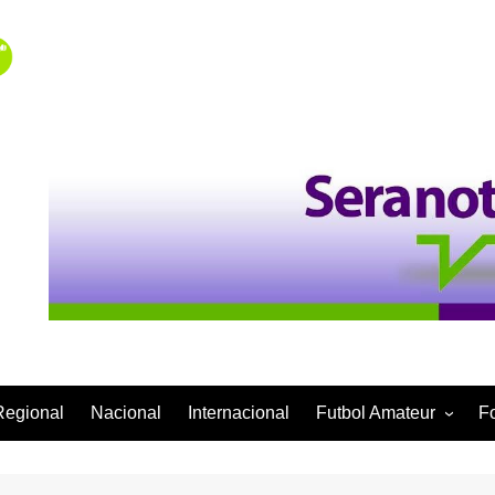
Regional
Nacional
Internacional
Futbol Amateur
F
Categoría Infantil
Categoría Adulta