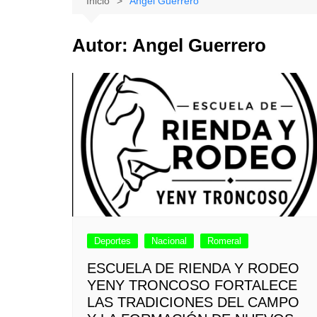
Inicio
Angel Guerrero
Natacion
Hualañe
Autor:
Angel Guerrero
Tenis
Licantén
Boxeo
Rauco
Voleibol
Romeral
Gimnasia
Sagrada Familia
Teno
Vichuquén
Deportes
Nacional
Romeral
ESCUELA DE RIENDA Y RODEO
YENY TRONCOSO FORTALECE
LAS TRADICIONES DEL CAMPO