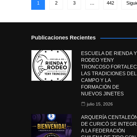
Paginación
1
2
3
…
442
Sigui
de
entradas
Publicaciones Recientes
ESCUELA DE RIENDA Y
RODEO YENY
TRONCOSO FORTALEC
LAS TRADICIONES DEL
CAMPO Y LA
FORMACIÓN DE
NUEVOS JINETES
julio 15, 2026
ARQUERÍA CENTALEÓ
DE CURICÓ SE INTEGR
A LA FEDERACIÓN