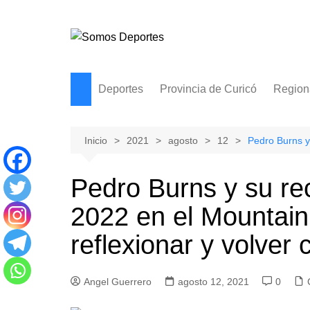
Saltar
al
contenido
Deportes
Provincia de Curicó
Region
Basquetbol
Curicó
Ciclismo
Molina
Inicio
2021
agosto
12
Pedro Burns y
Natacion
Hualañe
Pedro Burns y su re
Tenis
Licantén
2022 en el Mountain
Boxeo
Rauco
Voleibol
Romeral
reflexionar y volver
Gimnasia
Sagrada Familia
Teno
Angel Guerrero
agosto 12, 2021
0
Vichuquén