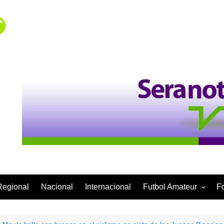
Regional
Nacional
Internacional
Futbol Amateur
F
Categoría Infantil
Categoría Adulta