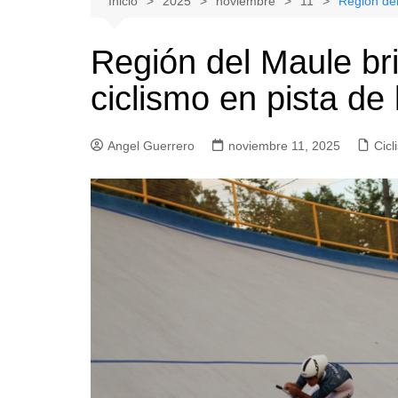
Inicio
2025
noviembre
11
Región del
Natacion
Hualañe
Región del Maule bri
Tenis
Licantén
ciclismo en pista de
Boxeo
Rauco
Voleibol
Romeral
Angel Guerrero
Gimnasia
noviembre 11, 2025
Sagrada Familia
Cicl
Teno
Vichuquén