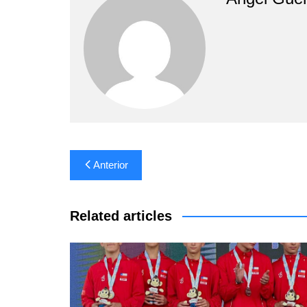
Navegación
Anterior
de
entradas
Related articles