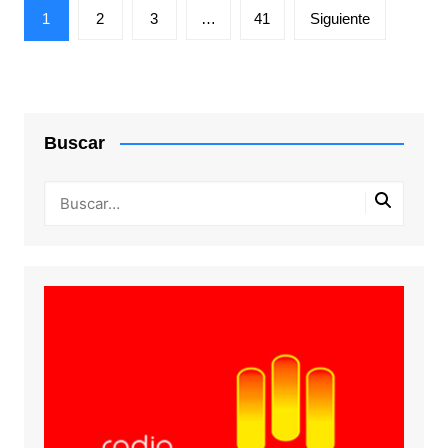
Paginación
1
2
3
…
41
Siguiente
de
entradas
Buscar