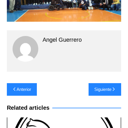
Angel Guerrero
Navegación
Anterior
Siguiente
de
entradas
Related articles