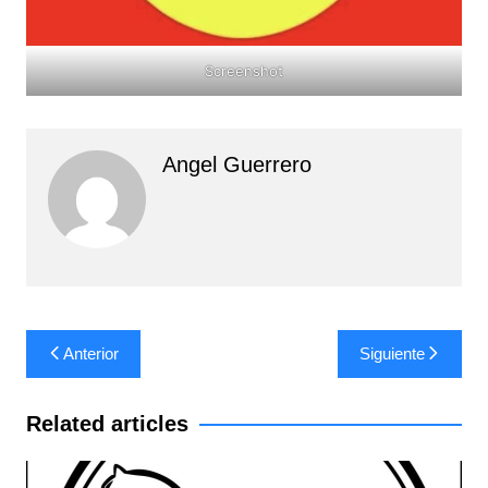
Screenshot
Angel Guerrero
Navegación
Anterior
Siguiente
de
entradas
Related articles