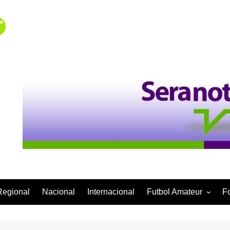
Regional
Nacional
Internacional
Futbol Amateur
F
Categoría Infantil
Categoría Adulta