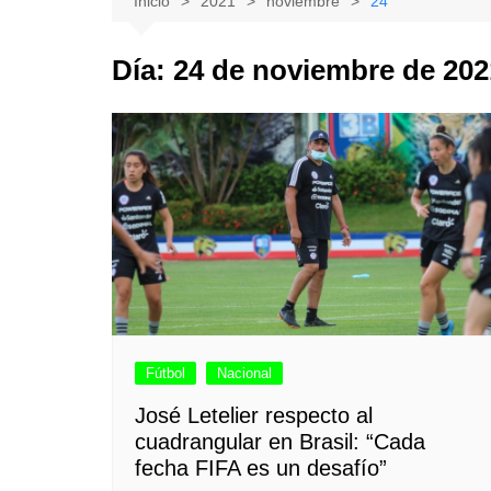
Inicio
2021
noviembre
24
Natacion
Hualañe
Día:
24 de noviembre de 202
Tenis
Licantén
Boxeo
Rauco
Voleibol
Romeral
Gimnasia
Sagrada Familia
Teno
Vichuquén
Fútbol
Nacional
José Letelier respecto al
cuadrangular en Brasil: “Cada
fecha FIFA es un desafío”