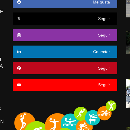
Me gusta
E
Seguir
Seguir
Conectar
N
A
Seguir
Seguir
S
EN