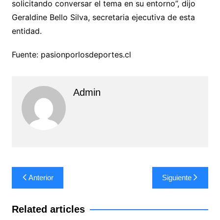
solicitando conversar el tema en su entorno”, dijo
Geraldine Bello Silva, secretaria ejecutiva de esta
entidad.
Fuente: pasionporlosdeportes.cl
Admin
Navegación
Anterior
Siguiente
de
entradas
Related articles