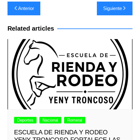
Navegación
Anterior
Siguiente
de
entradas
Related articles
Deportes
Nacional
Romeral
ESCUELA DE RIENDA Y RODEO
YENY TRONCOSO FORTALECE LAS