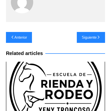
Navegación
Anterior
Siguiente
de
entradas
Related articles