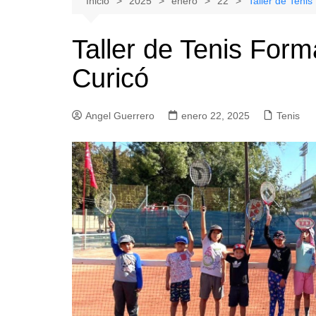
Inicio
2025
enero
22
Taller de Teni
Natacion
Hualañe
Taller de Tenis For
Tenis
Licantén
Curicó
Boxeo
Rauco
Voleibol
Romeral
Angel Guerrero
Gimnasia
enero 22, 2025
Sagrada Familia
Tenis
Teno
Vichuquén