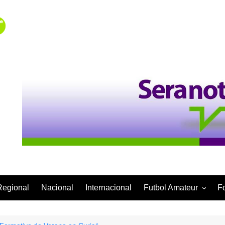
Regional
Nacional
Internacional
Futbol Amateur
F
Categoría Infantil
Categoría Adulta