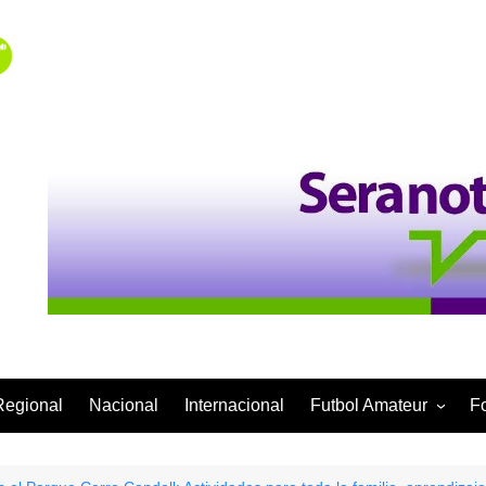
Regional
Nacional
Internacional
Futbol Amateur
F
Categoría Infantil
Categoría Adulta