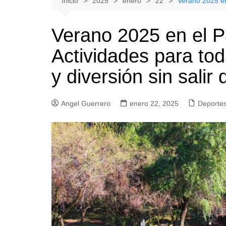
Inicio
2025
enero
22
Verano 2025 en 
Natacion
Hualañe
Verano 2025 en el P
Tenis
Licantén
Actividades para tod
Boxeo
Rauco
Voleibol
Romeral
y diversión sin salir
Gimnasia
Sagrada Familia
Teno
Angel Guerrero
enero 22, 2025
Deporte
Vichuquén