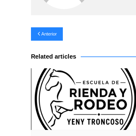
Navegación
Anterior
de
entradas
Related articles