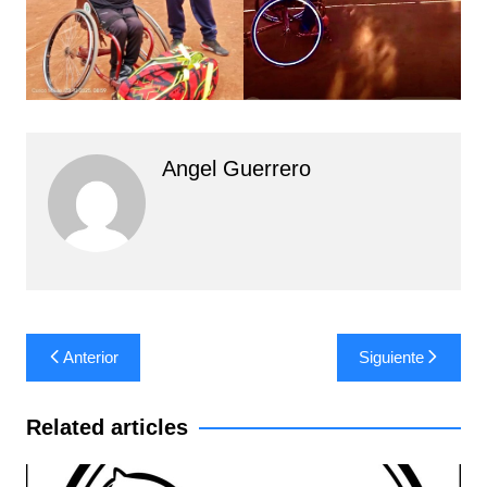
Angel Guerrero
Navegación
Anterior
Siguiente
de
entradas
Related articles