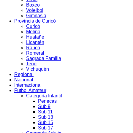
Boxeo
Voleibol
Gimnasia
Provincia de Curicó
Curicó
Molina
Hualañe
Licantén
Rauco
Romeral
Sagrada Familia
Teno
Vichuquén
Regional
Nacional
Internacional
Futbol Amateur
Categoría Infantil
Penecas
Sub 9
Sub 11
Sub 13
Sub 15
Sub 17