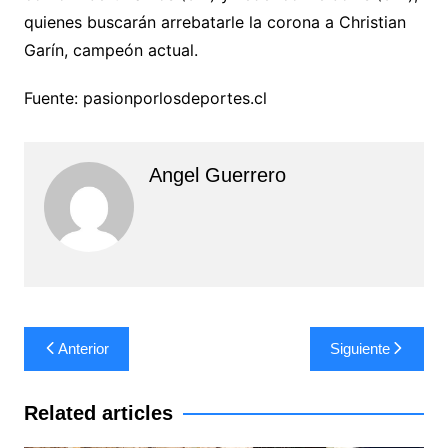
quienes buscarán arrebatarle la corona a Christian
Garín, campeón actual.
Fuente: pasionporlosdeportes.cl
Angel Guerrero
Navegación
Anterior
Siguiente
de
entradas
Related articles