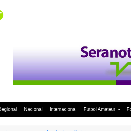
Regional
Nacional
Internacional
Futbol Amateur
F
Categoría Infantil
Categoría Adulta