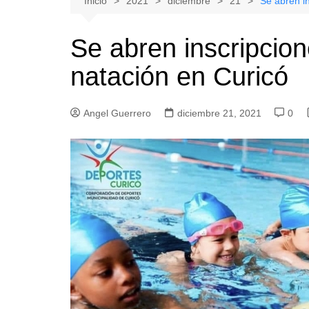
Inicio
2021
diciembre
21
Se abren i
Natacion
Hualañe
Se abren inscripcio
Tenis
Licantén
natación en Curicó
Boxeo
Rauco
Voleibol
Romeral
Angel Guerrero
Gimnasia
diciembre 21, 2021
Sagrada Familia
0
Teno
Vichuquén