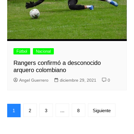
Fútbol
Nacional
Rangers confirmó a desconocido
arquero colombiano
Angel Guerrero
diciembre 29, 2021
0
Paginación
1
2
3
…
8
Siguiente
de
entradas