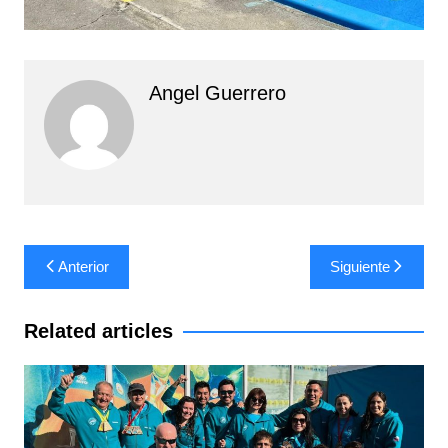
Angel Guerrero
Navegación
Anterior
Siguiente
de
entradas
Related articles