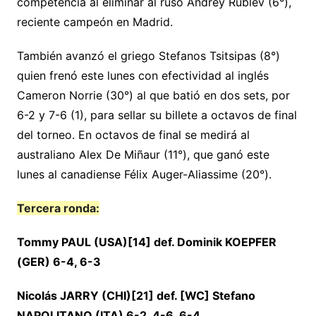
competencia al eliminar al ruso Andrey Rublev (6°),
reciente campeón en Madrid.
También avanzó el griego Stefanos Tsitsipas (8°)
quien frenó este lunes con efectividad al inglés
Cameron Norrie (30°) al que batió en dos sets, por
6-2 y 7-6 (1), para sellar su billete a octavos de final
del torneo. En octavos de final se medirá al
australiano Alex De Miñaur (11°), que ganó este
lunes al canadiense Félix Auger-Aliassime (20°).
Tercera ronda:
Tommy PAUL (USA)[14] def. Dominik KOEPFER
(GER) 6-4, 6-3
Nicolás JARRY (CHI)[21] def. [WC] Stefano
NAPOLITANO (ITA) 6-2, 4-6, 6-4