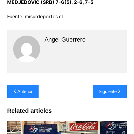
MEDJEDOVIC (SRB) 7-6(5), 2-6, 7-5
Fuente: misurdeportes.cl
Angel Guerrero
Navegación
Anterior
Siguiente
de
entradas
Related articles