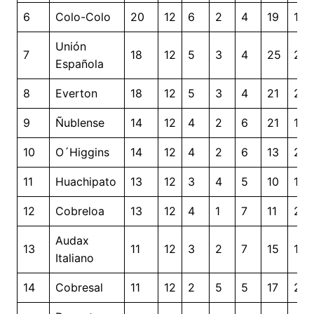
6
Colo-Colo
20
12
6
2
4
19
12
Unión
7
18
12
5
3
4
25
21
Española
8
Everton
18
12
5
3
4
21
21
9
Ñublense
14
12
4
2
6
21
18
10
O´Higgins
14
12
4
2
6
13
21
11
Huachipato
13
12
3
4
5
10
18
12
Cobreloa
13
12
4
1
7
11
27
Audax
13
11
12
3
2
7
15
18
Italiano
14
Cobresal
11
12
2
5
5
17
20