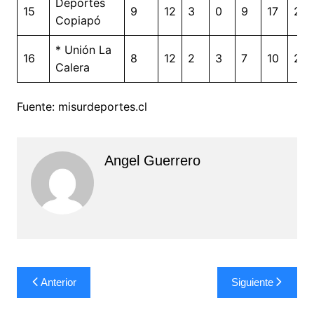
Deportes
15
9
12
3
0
9
17
24
Copiapó
* Unión La
16
8
12
2
3
7
10
20
Calera
Fuente: misurdeportes.cl
Angel Guerrero
Navegación
Anterior
Siguiente
de