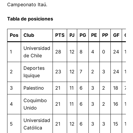
Campeonato Itaú.
Tabla de posiciones
Pos
Club
PTS
PJ
PG
PE
PP
GF
GC
Universidad
1
28
12
8
4
0
24
10
de Chile
Deportes
2
23
12
7
2
3
24
18
Iquique
3
Palestino
21
11
6
3
2
18
7
Coquimbo
4
21
11
6
3
2
16
10
Unido
Universidad
5
21
12
6
3
3
15
11
Católica