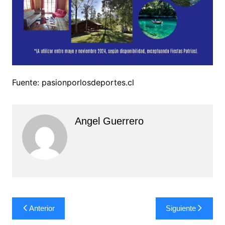
Fuente: pasionporlosdeportes.cl
Angel Guerrero
Navegación
Anterior
Siguiente
de