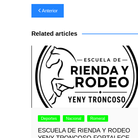
Navegación
Anterior
de
entradas
Related articles
Deportes
Nacional
Romeral
ESCUELA DE RIENDA Y RODEO
YENY TRONCOSO FORTALECE