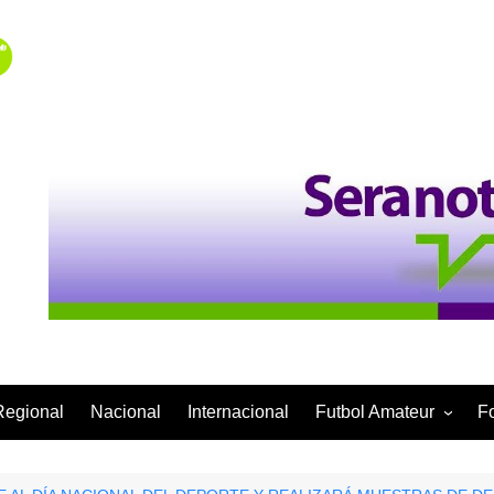
Regional
Nacional
Internacional
Futbol Amateur
F
Categoría Infantil
Categoría Adulta