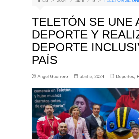
Inicio
2024
abril
5
TELETÓN SE UNE
Natacion
Hualañe
TELETÓN SE UNE 
Tenis
Licantén
DEPORTE Y REAL
Boxeo
Rauco
Voleibol
Romeral
DEPORTE INCLUSI
Gimnasia
Sagrada Familia
PAÍS
Teno
Vichuquén
Angel Guerrero
abril 5, 2024
Deportes
,
R