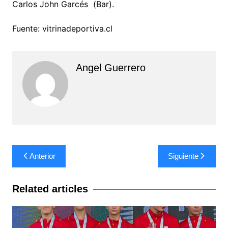
Carlos John Garcés (Bar).
Fuente: vitrinadeportiva.cl
Angel Guerrero
Navegación
Anterior
Siguiente
de
entradas
Related articles