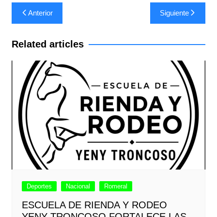
Navegación
Anterior
Siguiente
de
entradas
Related articles
Deportes
Nacional
Romeral
ESCUELA DE RIENDA Y RODEO
YENY TRONCOSO FORTALECE LAS