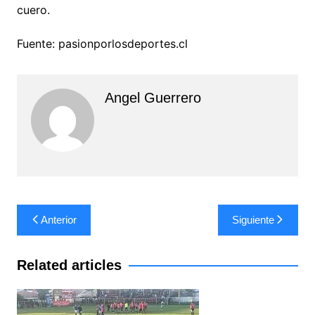
cuero.
Fuente: pasionporlosdeportes.cl
Angel Guerrero
Navegación
Anterior
Siguiente
de
entradas
Related articles