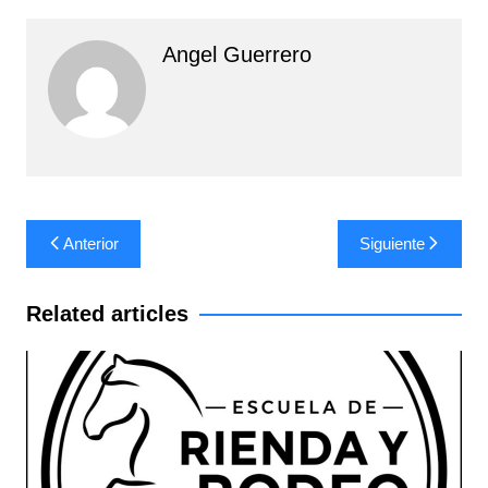
Angel Guerrero
Navegación
Anterior
Siguiente
de
entradas
Related articles