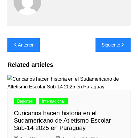
Navegación
Anterior
Siguiente
de
entradas
Related articles
Deportes
Internacional
Curicanos hacen historia en el
Sudamericano de Atletismo Escolar
Sub-14 2025 en Paraguay