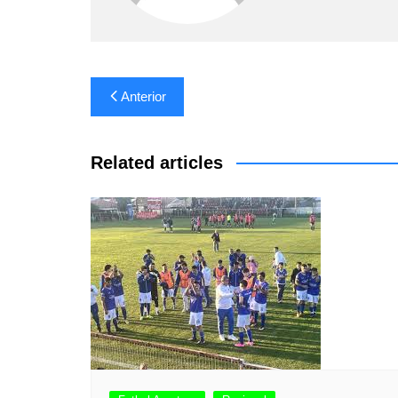
Navegación
Anterior
de
entradas
Related articles