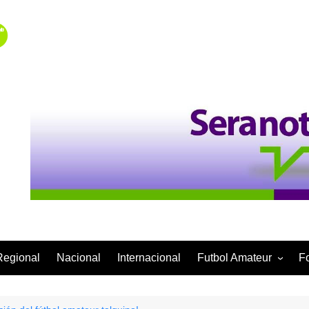
Regional
Nacional
Internacional
Futbol Amateur
F
Categoría Infantil
Categoría Adulta