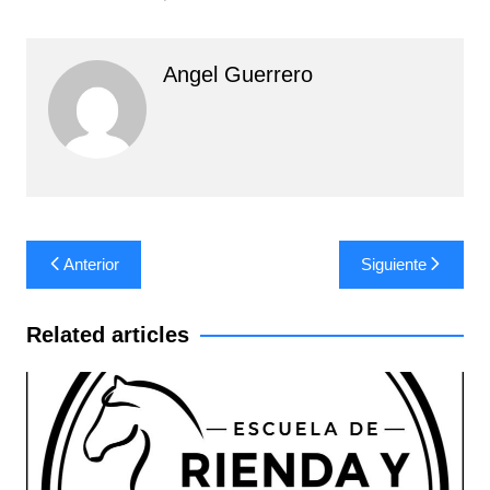
Angel Guerrero
Navegación
Anterior
Siguiente
de
entradas
Related articles