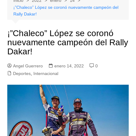
Inicio
2022
enero
14
¡”Chaleco” López se coronó nuevamente campeón del
Rally Dakar!
¡”Chaleco” López se coronó
nuevamente campeón del Rally
Dakar!
Angel Guerrero
enero 14, 2022
0
Deportes
,
Internacional