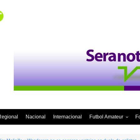
Regional
Nacional
Internacional
Futbol Amateur
F
Categoría Infantil
Categoría Adulta