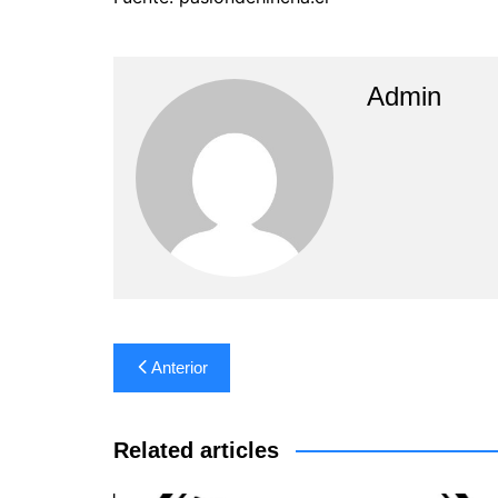
Admin
Navegación
Anterior
de
entradas
Related articles