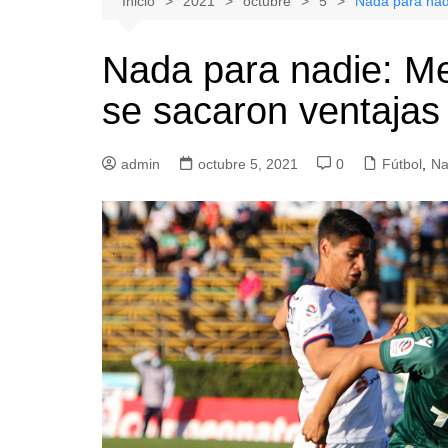
Inicio
2021
octubre
5
Nada para nadi
Natacion
Hualañe
Nada para nadie: Me
Tenis
Licantén
se sacaron ventajas 
Boxeo
Rauco
Voleibol
Romeral
admin
Gimnasia
octubre 5, 2021
Sagrada Familia
0
Fútbol
,
Na
Teno
Vichuquén