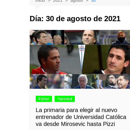
Inicio
2021
agosto
30
Natacion
Hualañe
Día:
30 de agosto de 2021
Tenis
Licantén
Boxeo
Rauco
Voleibol
Romeral
Gimnasia
Sagrada Familia
Teno
Vichuquén
Fútbol
Nacional
La primaria para elegir al nuevo
entrenador de Universidad Católica
va desde Mirosevic hasta Pizzi