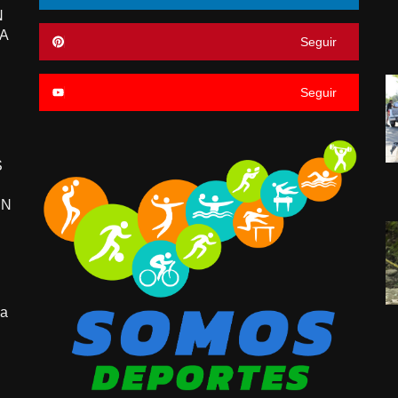
N
A
Seguir
Seguir
S
EN
pa