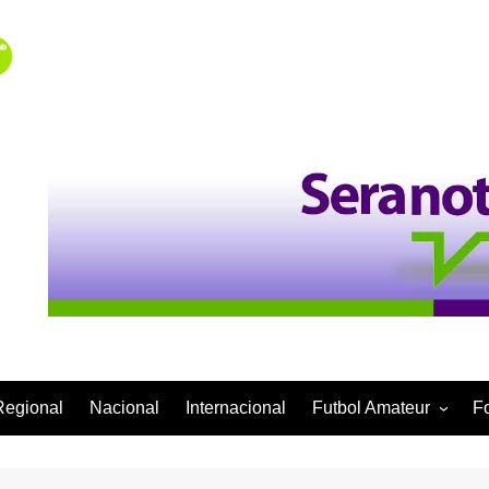
Regional
Nacional
Internacional
Futbol Amateur
F
Categoría Infantil
Categoría Adulta