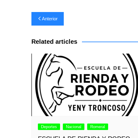
Navegación
Anterior
de
entradas
Related articles
Deportes
Nacional
Romeral