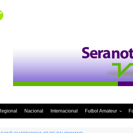
Regional
Nacional
Internacional
Futbol Amateur
F
Categoría Infantil
Categoría Adulta