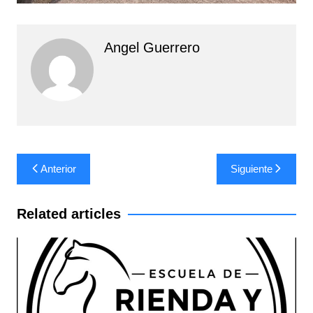
Angel Guerrero
Navegación
Anterior
Siguiente
de
entradas
Related articles