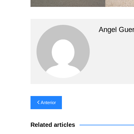
Angel Guer
Navegación
Anterior
de
entradas
Related articles