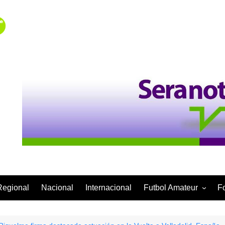
Regional
Nacional
Internacional
Futbol Amateur
F
Categoría Infantil
Categoría Adulta