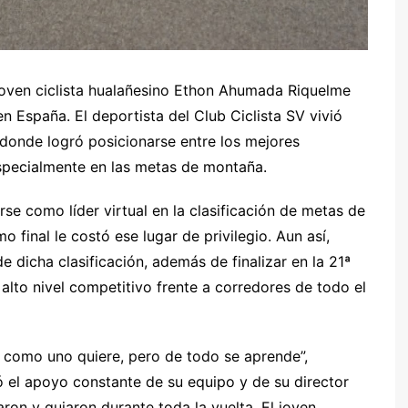
 joven ciclista hualañesino Ethon Ahumada Riquelme
en España. El deportista del Club Ciclista SV vivió
, donde logró posicionarse entre los mejores
specialmente en las metas de montaña.
rse como líder virtual en la clasificación de metas de
 final le costó ese lugar de privilegio. Aun así,
e dicha clasificación, además de finalizar en la 21ª
alto nivel competitivo frente a corredores de todo el
n como uno quiere, pero de todo se aprende”,
ó el apoyo constante de su equipo y de su director
on y guiaron durante toda la vuelta. El joven