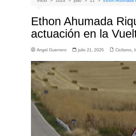
Inicio
2025
julio
21
Ethon Ahumada Ri
Natacion
Hualañe
Ethon Ahumada Riqu
Tenis
Licantén
actuación en la Vuel
Boxeo
Rauco
Voleibol
Romeral
Angel Guerrero
Gimnasia
julio 21, 2025
Sagrada Familia
Ciclismo
,
Teno
Vichuquén