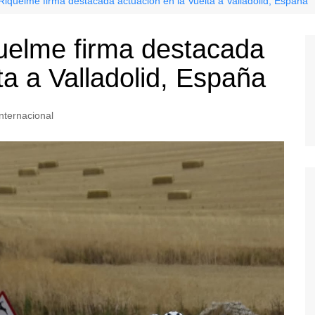
quelme firma destacada actuación en la Vuelta a Valladolid, España
elme firma destacada
ta a Valladolid, España
Internacional