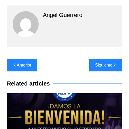
Angel Guerrero
Navegación
Anterior
Siguiente
de
entradas
Related articles