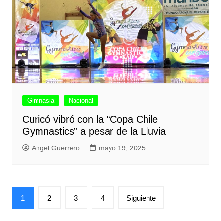
Gimnasia
Nacional
Curicó vibró con la “Copa Chile
Gymnastics” a pesar de la Lluvia
Angel Guerrero
mayo 19, 2025
Paginación
1
2
3
4
Siguiente
de