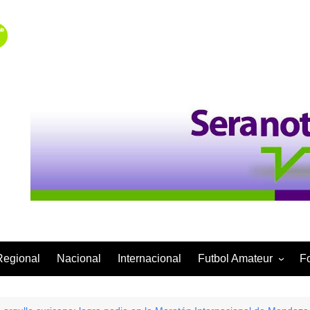
Regional
Nacional
Internacional
Futbol Amateur
F
Categoría Infantil
Categoría Adulta