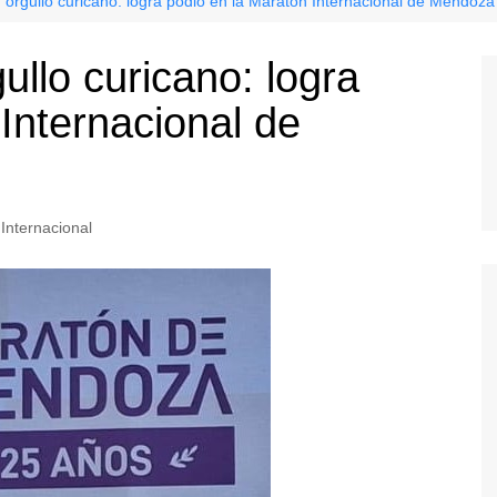
orgullo curicano: logra podio en la Maratón Internacional de Mendoza
llo curicano: logra
Internacional de
Internacional