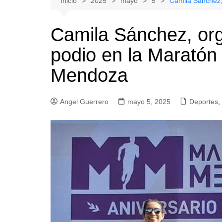
Inicio
2025
mayo
5
Camila Sánchez, 
Natacion
Hualañe
Camila Sánchez, orgu
Tenis
Licantén
podio en la Maratón 
Boxeo
Rauco
Voleibol
Romeral
Mendoza
Gimnasia
Sagrada Familia
Teno
Angel Guerrero
mayo 5, 2025
Deportes
,
Vichuquén