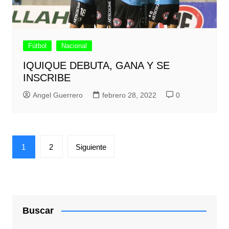
Fútbol
Nacional
IQUIQUE DEBUTA, GANA Y SE
INSCRIBE
Angel Guerrero
febrero 28, 2022
0
Paginación
1
2
Siguiente
de
entradas
Buscar