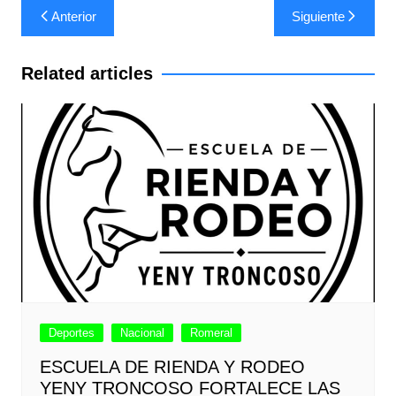
Navegación
Anterior
Siguiente
de
entradas
Related articles
Deportes
Nacional
Romeral
ESCUELA DE RIENDA Y RODEO
YENY TRONCOSO FORTALECE LAS