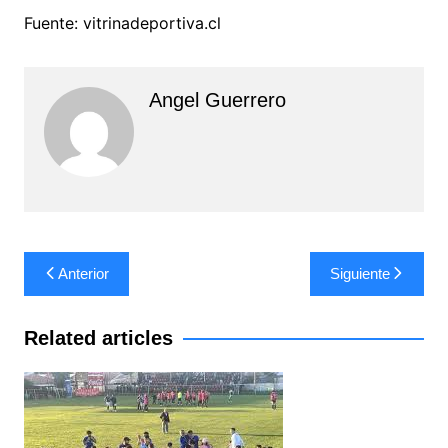
Fuente: vitrinadeportiva.cl
Angel Guerrero
Navegación
Anterior
Siguiente
de
entradas
Related articles