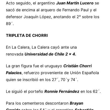
Acto seguido, el argentino
Juan Martín Lucero
se
sacó de encima al arquero de Fernando Paul y el
defensor Joaquín López, anotando el 2° sobre los
89´.
TRIPLETA DE CHORRI
En La Calera, La Calera cayó ante una
renovada
Universidad de Chile 2 x 4.
La gran figura fue el uruguayo
Cristián Chorri
Palacios
, refuerzo proveniente de Unión Española
quien se inscribió en los 27´, 70´y 74´.
Le siguió el porteño
Ronnie Fernández
en los 62´.
Para los cementeros descontaron
Brayan
Garrido
sobre los 54´ y el argentino
Sebastián