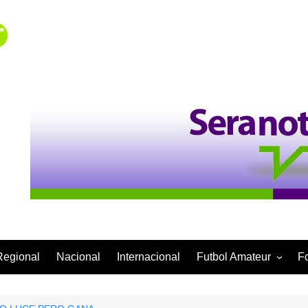
Regional
Nacional
Internacional
Futbol Amateur
F
Categoría Infantil
Categoría Adulta