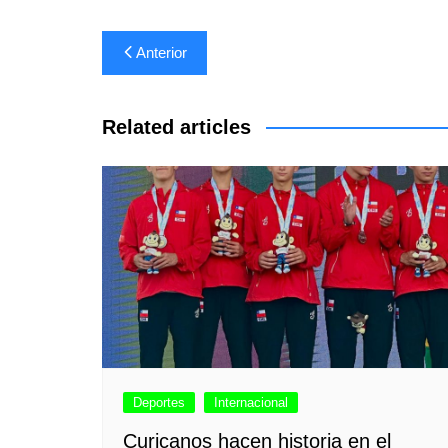
Navegación
Anterior
de
entradas
Related articles
Deportes
Internacional
Curicanos hacen historia en el