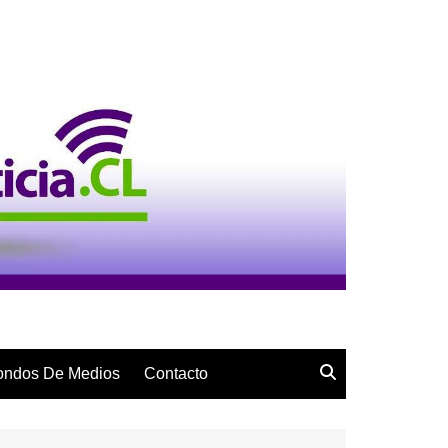
ondos De Medios
Contacto
Penecas
Sub 9
Serie Primera