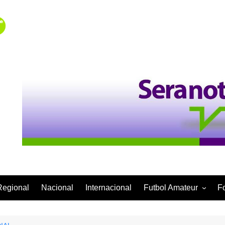
Regional
Nacional
Internacional
Futbol Amateur
F
Categoría Infantil
Categoría Adulta