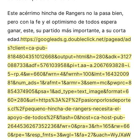
Este acérrimo hincha de Rangers no la pasa bien,
pero con la fe y el optimismo de todos espera
ganar, este, su partido más importante, a su corta
edad.
https://googleads.g.doubleclick.net/pagead/ad
s?client=ca-pub-
8184804351012668&output=html&h=280&adk=3127
088733&adf=576103958&pi=t.aa~a.2067693828~i.
5~rp.4&w=660&fwrn=4&fwrnh=100&lmt=16432009
81&num_ads=1&rafmt=1&armr=3&sem=mc&pwprc=8
854374905&psa=1&ad_type=text_image&format=6
60×280&url=https%3A%2F%2Fpasionporlosdeporte
s.cl%2Fpequeno-hincha-de-rangers-necesita-el-
apoyo-de-todos%2F&flash=0&host=ca-host-pub-
2644536267352236&fwr=0&pra=3&rh=165&rw=66
0&rpe=1&resp_fmts=3&wgl=1&fa=27&uach=WyJXaW