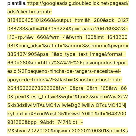
plantilla.
https://googleads.g.doubleclick.net/pagead/
ads?client=ca-pub-
8184804351012668&output=html&h=280&adk=3127
088733&adf=4143059224&pi=t.aa~a.2067693828~
i.13~rp.4&w=660&fwrn=4&fwrnh=100&lmt=1643200
981&num_ads=1&rafmt=1&armr=3&sem=mc&pwprc=
8854374905&psa=1&ad_type=text_image&format=
660×280&url=https%3A%2F%2Fpasionporlosdeport
es.cl%2Fpequeno-hincha-de-rangers-necesita-el-
apoyo-de-todos%2F&flash=0&host=ca-host-pub-
2644536267352236&fwr=0&pra=3&rh=165&rw=66
0&rpe=1&resp_fmts=3&wgl=1&fa=27&uach=WyJXaW
5kb3dzIiwiMTAuMC4wIiwieDg2IiwiIiwiOTcuMC40Nj
kyLjcxIixbXSxudWxsLG51bGwsIjY0Il0.&dt=1643200
981283&bpp=9&bdt=7474&idt=-
M&shv=r20220120&mjsv=m202201200301&ptt=9&s