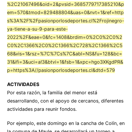
%2C21067496&oid=2&pvsid=3685779717385210&p
em=570&tmod=829488804&uas=0&nvt=1&ref=http
s%3A%2F%2Fpasionporlosdeportes.cl%2Frojinegro-
ya-tiene-a-su-9-para-este-
2022%2F&eae=0&fc=1408&brdim=0%2C0%2C0%2
C0%2C1366%2C0%2C1366%2C728%2C1366%2C5
68&vis=1&rsz=%7C%7Cs%7C&abl=NS&fu=128&bc=
31&ifi=3&uci=a!3&btvi=1&fsb=1&xpc=hgo3XKgdPR&
p=https%3A//pasionporlosdeportes.cl&dtd=579
ACTIVIDADES
Por esta razón, la familia del menor está
desarrollando, con el apoyo de cercanos, diferentes
actividades para reunir fondos.
Por ejemplo, este domingo en la cancha de Colín, en
la comuna de Maule, se desarrollará un torneo a