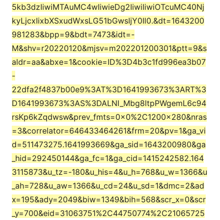
5kb3dzIiwiMTAuMC4wIiwieDg2IiwiIiwiOTcuMC40Nj
kyLjcxIixbXSxudWxsLG51bGwsIjY0Il0.&dt=1643200
981283&bpp=9&bdt=7473&idt=-
M&shv=r20220120&mjsv=m202201200301&ptt=9&s
aldr=aa&abxe=1&cookie=ID%3D4b3c1fd996ea3b07
-
22dfa2f4837b00e9%3AT%3D1641993673%3ART%3
D1641993673%3AS%3DALNI_Mbg8ltpPWgemL6c94
rsKp6kZqdwsw&prev_fmts=0x0%2C1200x280&nras
=3&correlator=646433464261&frm=20&pv=1&ga_vi
d=511473275.1641993669&ga_sid=1643200980&ga
_hid=292450144&ga_fc=1&ga_cid=1415242582.164
3115873&u_tz=-180&u_his=4&u_h=768&u_w=1366&u
_ah=728&u_aw=1366&u_cd=24&u_sd=1&dmc=2&ad
x=195&ady=2049&biw=1349&bih=568&scr_x=0&scr
_y=700&eid=31063751%2C44750774%2C21065725