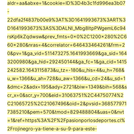
aldr=aa&abxe=1&cookie=ID%3D4b3c1fd996ea3b07
-
22dfa2f4837b00e9%3AT%3D1641993673%3ART%3
D1641993673%3AS%3DALNI_Mbg8ltpPWgemL6c94
rsKp6kZqdwsw&prev_fmts=0x0%2C1200x280%2C6
60x280&nras=4&correlator=646433464261&frm=2
0&pv=1&ga_vid=511473275.1641993669&ga_sid=164
3200980&ga_hid=292450144&ga_fc=1&ga_cid=1415
242582.1643115873&u_tz=-180&u_his=4&u_h=768&
u_w=1366&u_ah=728&u_aw=1366&u_cd=24&u_sd=1
&dmc=2&adx=195&ady=2721&biw=1349&bih=568&s
cr_x=0&scr_y=700&eid=31063751%2C44750774%2
C21065725%2C21067496&oid=2&pvsid=368577971
7385210&pem=570&tmod=829488804&uas=0&nvt
=1&ref=https%3A%2F%2Fpasionporlosdeportes.cl%
2Frojinegro-ya-tiene-a-su-9-para-este-