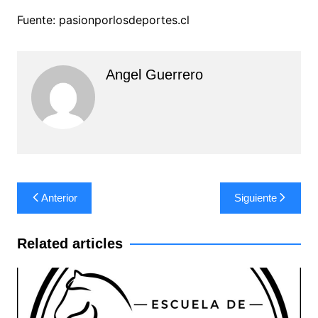
Fuente: pasionporlosdeportes.cl
Angel Guerrero
Navegación
Anterior
Siguiente
de
entradas
Related articles