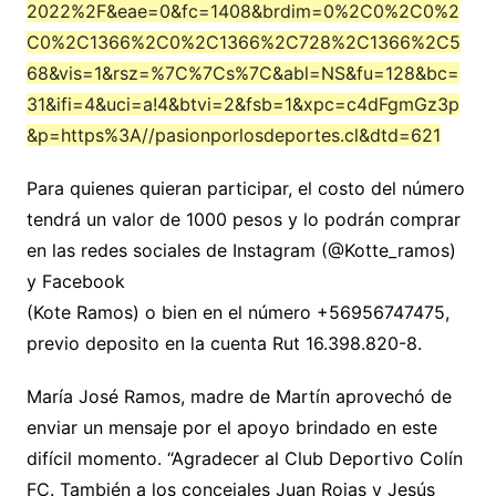
2022%2F&eae=0&fc=1408&brdim=0%2C0%2C0%2
C0%2C1366%2C0%2C1366%2C728%2C1366%2C5
68&vis=1&rsz=%7C%7Cs%7C&abl=NS&fu=128&bc=
31&ifi=4&uci=a!4&btvi=2&fsb=1&xpc=c4dFgmGz3p
&p=https%3A//pasionporlosdeportes.cl&dtd=621
Para quienes quieran participar, el costo del número
tendrá un valor de 1000 pesos y lo podrán comprar
en las redes sociales de Instagram (@Kotte_ramos)
y Facebook
(Kote Ramos) o bien en el número +56956747475,
previo deposito en la cuenta Rut 16.398.820-8.
María José Ramos, madre de Martín aprovechó de
enviar un mensaje por el apoyo brindado en este
difícil momento. “Agradecer al Club Deportivo Colín
FC. También a los concejales Juan Rojas y Jesús