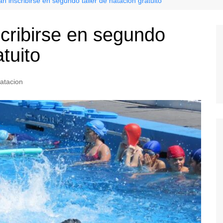
n inscribirse en segundo taller de natación gratuito
scribirse en segundo
atuito
atacion