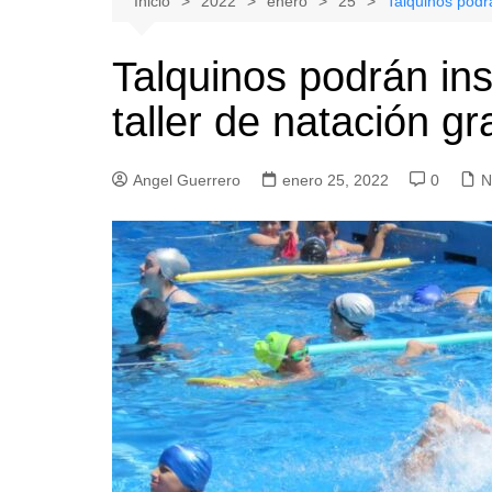
Inicio
2022
enero
25
Talquinos podrá
Natacion
Hualañe
Talquinos podrán in
Tenis
Licantén
taller de natación gr
Boxeo
Rauco
Voleibol
Romeral
Angel Guerrero
Gimnasia
enero 25, 2022
Sagrada Familia
0
N
Teno
Vichuquén