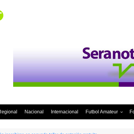
Regional
Nacional
Internacional
Futbol Amateur
F
Categoría Infantil
Categoría Adulta