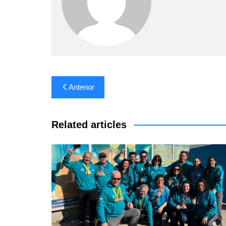
Navegación
Anterior
de
entradas
Related articles